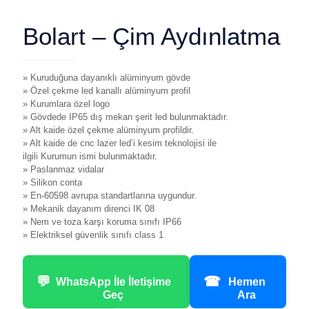
Bolart – Çim Aydınlatma
» Kuruduğuna dayanıklı alüminyum gövde
» Özel çekme led kanallı alüminyum profil
» Kurumlara özel logo
» Gövdede IP65 dış mekan şerit led bulunmaktadır.
» Alt kaide özel çekme alüminyum profildir.
» Alt kaide de cnc lazer led’i kesim teknolojisi ile
ilgili Kurumun ismi bulunmaktadır.
» Paslanmaz vidalar
» Silikon conta
» En-60598 avrupa standartlarına uygundur.
» Mekanik dayanım direnci IK 08
» Nem ve toza karşı koruma sınıfı IP66
» Elektriksel güvenlik sınıfı class 1
💬
☎
WhatsApp İle İletişime
Hemen
Geç
Ara